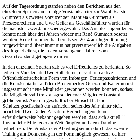
Auf der Tagesordnung standen neben den Berichten aus den
einzelnen Sparten auch einige Vorstandsämter zur Wahl. Karsten
Gummert als zweiter Vorsitzender, Manuela Gummert als
Pressesprecherin und Uwe Geller als Geschäftsführer wurden für
die nächsten zwei Jahre wiedergewählt. Das Amt des Jugendleiters
konnte nach über drei Jahren wieder mit Renè Gummert besetzt
werden. Renè Gummert hat bereits seit 2014 am Jugendtraining
mitgewirkt und übernimmt nun hauptverantwortlich die Aufgaben
des Jugendleiters, die in den vergangenen Jahren vom
Gesamtvorstand getragen wurden.
In den einzelnen Sparten gab es viel Erfreuliches zu berichten. So
teilte der Vorsitzende Uwe Stillich mit, dass durch aktive
Öffentlichkeitsarbeit in Form von Infotagen, Ferienpassaktionen und
die Repräsentation auf dem Bredenbecker Oster- und Bauernmarkt
insgesamt acht neue Mitglieder gewonnen werden konnten, sodass
die Mitgliederzahl trotz ausgeschiedener Mitglieder konstant
geblieben ist. Auch in geschäftlicher Hinsicht hat die
Schützengesellschaft ein zufrieden stellendes Jahr hinter sich,
berichtete Uwe Geller. Aus dem Bereich Jugend kann
erfreulicherweise bekannt gegeben werden, dass sich aktuell 11
Jugendliche Mitglieder an Wettkämpfen und dem Training
teilnehmen. Der Ausbau der Abteilung sei nur durch das externe
Training am Donnerstag in der Form möglich gewesen, da hier