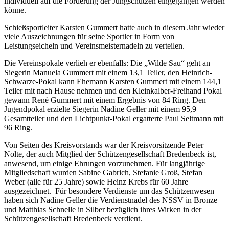
individuell auf die Förderung der Jungschützen eingegangen werden
könne.
Schießsportleiter Karsten Gummert hatte auch in diesem Jahr wieder
viele Auszeichnungen für seine Sportler in Form von
Leistungseicheln und Vereinsmeisternadeln zu verteilen.
Die Vereinspokale verlieh er ebenfalls: Die „Wilde Sau“ geht an
Siegerin Manuela Gummert mit einem 13,1 Teiler, den Heinrich-
Schwarze-Pokal kann Ehemann Karsten Gummert mit einem 144,1
Teiler mit nach Hause nehmen und den Kleinkalber-Freihand Pokal
gewann Renè Gummert mit einem Ergebnis von 84 Ring. Den
Jugendpokal erzielte Siegerin Nadine Geller mit einem 95,9
Gesamtteiler und den Lichtpunkt-Pokal ergatterte Paul Seltmann mit
96 Ring.
Von Seiten des Kreisvorstands war der Kreisvorsitzende Peter
Nolte, der auch Mitglied der Schützengesellschaft Bredenbeck ist,
anwesend, um einige Ehrungen vorzunehmen. Für langjährige
Mitgliedschaft wurden Sabine Gabrich, Stefanie Groß, Stefan
Weber (alle für 25 Jahre) sowie Heinz Krebs für 60 Jahre
ausgezeichnet. Für besondere Verdienste um das Schützenwesen
haben sich Nadine Geller die Verdienstnadel des NSSV in Bronze
und Matthias Schnelle in Silber bezüglich ihres Wirken in der
Schützengesellschaft Bredenbeck verdient.